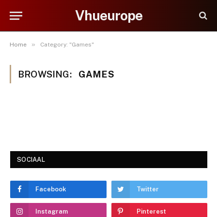
Vhueurope
»
Home
Category: "Games"
BROWSING:
GAMES
SOCIAAL
Facebook
Twitter
Instagram
Pinterest