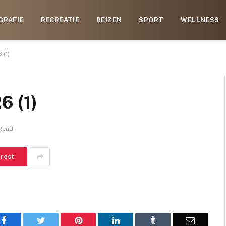
GRAFIE
RECREATIE
REIZEN
SPORT
WELLNESS
 (1)
6 (1)
 Read
erest
Facebook
Twitter
Pinterest
LinkedIn
Tumblr
Email