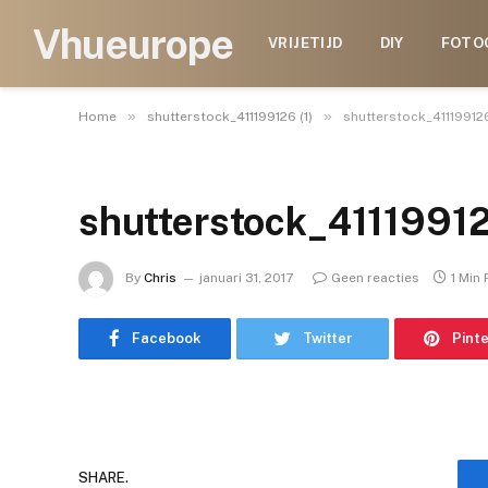
Vhueurope
VRIJETIJD
DIY
FOTO
»
»
Home
shutterstock_411199126 (1)
shutterstock_411199126
shutterstock_41119912
By
Chris
januari 31, 2017
Geen reacties
1 Min
Facebook
Twitter
Pint
SHARE.