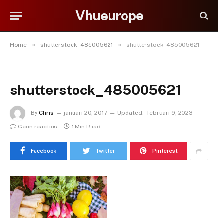
Vhueurope
»
»
Home
shutterstock_485005621
shutterstock_485005621
shutterstock_485005621
By
Chris
januari 20, 2017
Updated:
februari 9, 2023
Geen reacties
1 Min Read
Facebook
Twitter
Pinterest