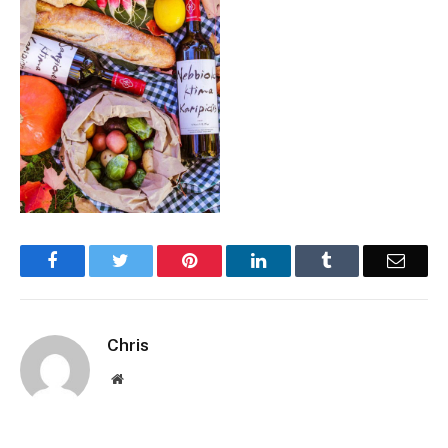
Facebook
Twitter
Pinterest
LinkedIn
Tumblr
Email
Chris
Website