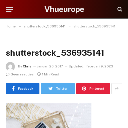
Vhueurope
»
»
Home
shutterstock_536935141
shutterstock_536935141
shutterstock_536935141
By
Chris
januari 20, 2017
Updated:
februari 9, 2023
Geen reacties
1 Min Read
Facebook
Twitter
Pinterest