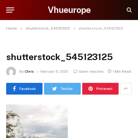
Vhueurope
»
»
Home
shutterstock_545123125
shutterstock_545123125
shutterstock_545123125
By
Chris
februari 5, 2021
Geen reacties
1 Min Read
Facebook
Twitter
Pinterest