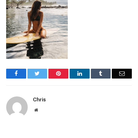
Facebook
Twitter
Pinterest
LinkedIn
Tumblr
Email
Chris
Website