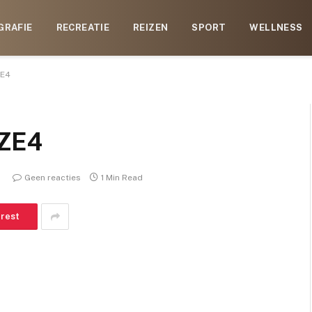
GRAFIE
RECREATIE
REIZEN
SPORT
WELLNESS
E4
ZE4
Geen reacties
1 Min Read
erest