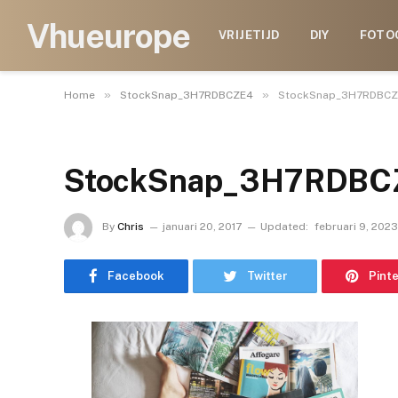
Vhueurope
VRIJETIJD
DIY
FOTO
»
»
Home
StockSnap_3H7RDBCZE4
StockSnap_3H7RDBCZ
StockSnap_3H7RDBC
By
Chris
januari 20, 2017
Updated:
februari 9, 2023
Facebook
Twitter
Pint